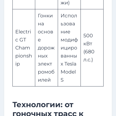
жи)
Гонки
Испол
на
ьзова
Electri
основ
ние
500
c GT
е
модиф
кВт
Cham
дорож
ициро
(680
pionsh
ных
ванны
л.с.)
ip
элект
х Tesla
ромоб
Model
илей
S
Технологии: от
гоночных трасс к