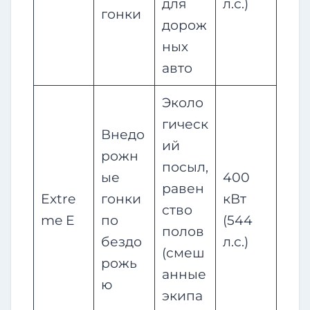
для
л.с.)
гонки
дорож
ных
авто
Эколо
гическ
Внедо
ий
рожн
посыл,
ые
400
равен
Extre
гонки
кВт
ство
me E
по
(544
полов
бездо
л.с.)
(смеш
рожь
анные
ю
экипа