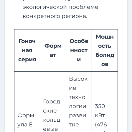
экологической проблеме
конкретного региона.
Мощн
Гоноч
Особе
Форм
ость
ная
нност
ат
болид
серия
и
ов
Высок
ие
техно
Город
логии,
350
ские
Форм
разви
кВт
кольц
ула Е
тие
(476
евые